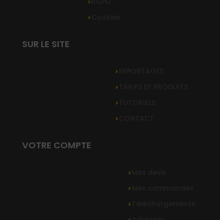
RGPD
Cookies
SUR LE SITE
REPORTAGES
TARIFS ET PRODUITS
TUTORIELS
CONTACT
VOTRE COMPTE
Mes devis
Mes commandes
Téléchargements
Adresses