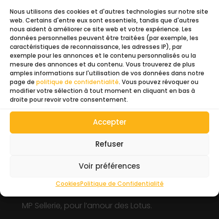
Nous utilisons des cookies et d'autres technologies sur notre site
web. Certains d'entre eux sont essentiels, tandis que d'autres
Ajouter au panier
nous aident à améliorer ce site web et votre expérience. Les
données personnelles peuvent être traitées (par exemple, les
caractéristiques de reconnaissance, les adresses IP), par
exemple pour les annonces et le contenu personnalisés ou la
mesure des annonces et du contenu. Vous trouverez de plus
amples informations sur l'utilisation de vos données dans notre
page de
politique de confidentialité
. Vous pouvez révoquer ou
modifier votre sélection à tout moment en cliquant en bas à
6
droite pour revoir votre consentement.
Accepter
Refuser
MP-Sellerie sur la
carte
Voir préférences
Cookies
Politique de Confidentialité
MP Sellerie, pour l’amour des Lotus.