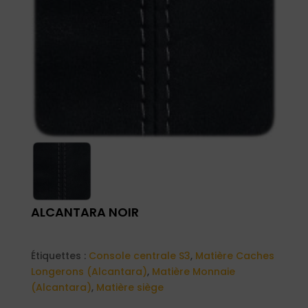
ALCANTARA NOIR
Étiquettes :
Console centrale S3
,
Matière Caches
Longerons (Alcantara)
,
Matière Monnaie
(Alcantara)
,
Matière siège