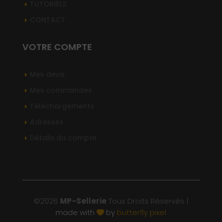
TUTORIELS
CONTACT
VOTRE COMPTE
Mes devis
Mes commandes
Téléchargements
Adresses
Détails du compte
©2026
MP-Sellerie
Tous Droits Réservés |
made with
by
butterfly pixel