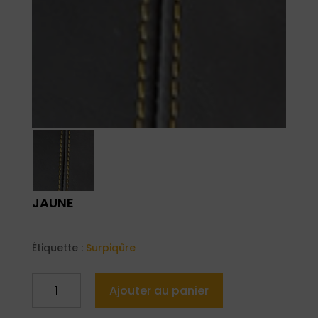
JAUNE
Étiquette :
Surpiqûre
quantité
Ajouter au panier
de
Jaune