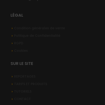
LÉGAL
Condition générales de vente
Politique de Confidentialité
RGPD
Cookies
SUR LE SITE
REPORTAGES
TARIFS ET PRODUITS
TUTORIELS
CONTACT