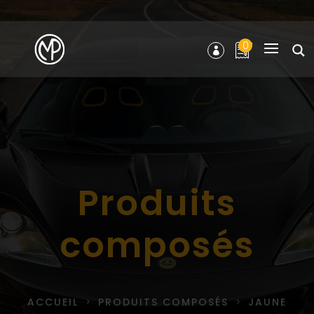
0
Produits
composés
ACCUEIL
PRODUITS COMPOSÉS
JAUNE