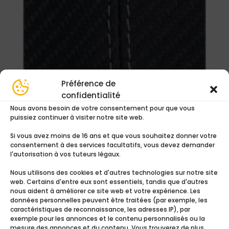
Préférence de
confidentialité
Nous avons besoin de votre consentement pour que vous
puissiez continuer à visiter notre site web.
Cuir carbone 1 coté
Si vous avez moins de 16 ans et que vous souhaitez donner votre
29,00
€
consentement à des services facultatifs, vous devez demander
l'autorisation à vos tuteurs légaux.
Ajouter au devis
Nous utilisons des cookies et d'autres technologies sur notre site
web. Certains d'entre eux sont essentiels, tandis que d'autres
nous aident à améliorer ce site web et votre expérience. Les
données personnelles peuvent être traitées (par exemple, les
Ajouter au panier
caractéristiques de reconnaissance, les adresses IP), par
exemple pour les annonces et le contenu personnalisés ou la
mesure des annonces et du contenu. Vous trouverez de plus