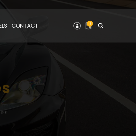
0
ELS
CONTACT
és
ORE