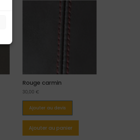
s
Rouge carmin
30,00
€
Ajouter au devis
Ajouter au panier