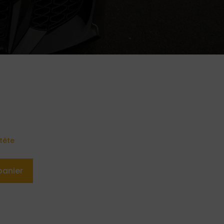
tête
panier