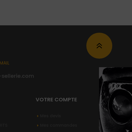
6
MAIL
ellerie.com
VOTRE COMPTE
Mes devis
UITS
Mes commandes