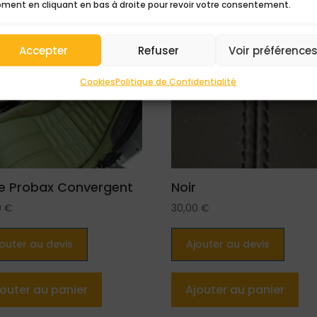
ment en cliquant en bas à droite pour revoir votre consentement.
Accepter
Refuser
Voir préférence
Cookies
Politique de Confidentialité
e Probax Convergent
Noir
0
€
30,00
€
jouter au devis
Ajouter au devis
jouter au panier
Ajouter au panier