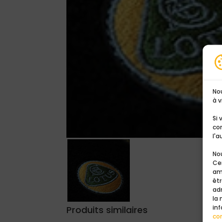
No
à v
Si
co
l'a
Nou
Cer
am
êtr
ad
la
inf
Produits similaires
con