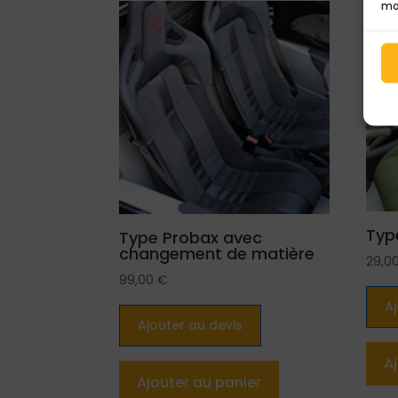
mo
Typ
Type Probax avec
changement de matière
29,0
99,00
€
A
Ajouter au devis
A
Ajouter au panier