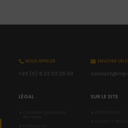
NOUS APPELER
ENVOYER UN E


+33 (0) 6 23 03 26 50
contact@mp-s
LÉGAL
SUR LE SITE
Condition générales
REPORTAGES
de vente
TARIFS ET PROD
Politique de