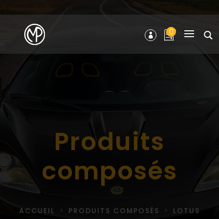
0
Produits
composés
ACCUEIL
PRODUITS COMPOSÉS
LOTUS