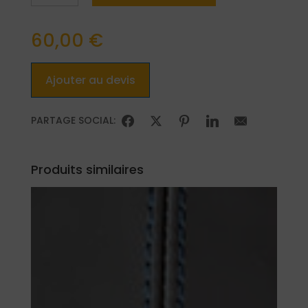
Lotus
Multicolore
60,00
€
Ajouter au devis
PARTAGE SOCIAL:
Produits similaires