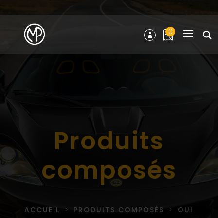
0
Produits
composés
ACCUEIL
PRODUITS COMPOSÉS
OUI