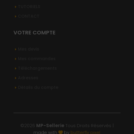
TUTORIELS
CONTACT
VOTRE COMPTE
Mes devis
Mes commandes
Téléchargements
Adresses
Détails du compte
©2026
MP-Sellerie
Tous Droits Réservés |
made with
by
butterfly pixel