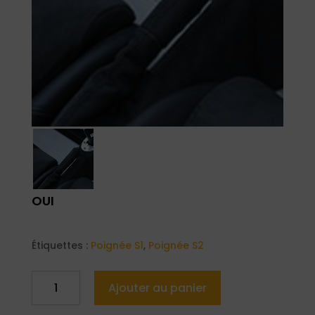
OUI
Étiquettes :
Poignée S1
,
Poignée S2
quantité
Ajouter au panier
de
Oui