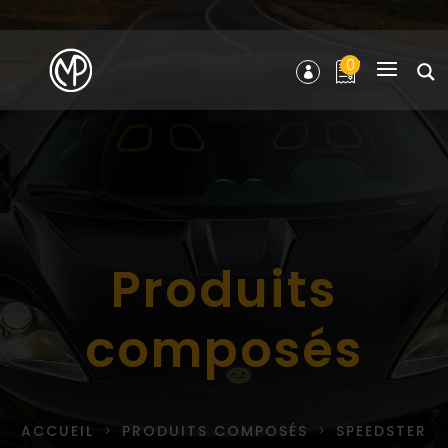
0
Produits
composés
ACCUEIL
PRODUITS COMPOSÉS
SPEEDSTER