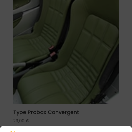
Type Probax Convergent
29,00
€