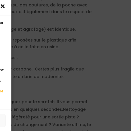
n du tissu, des coutures, de la poche avec
matériaux est également dans le respect de
er
collage et agrafage) est identique.
sont reposées sur le plastique afin
orme à celle faite en usine.
posées :
u cuir carbone. Certes plus fragile que
ent
et apporte un brin de modernité.
u
de
, craquez pour le scratch. Il vous permet
ngerons en quelques secondes.Nettoyage
 de légèreté pour une sortie piste ?
s
? Envie de changement ? Variante ultime, le