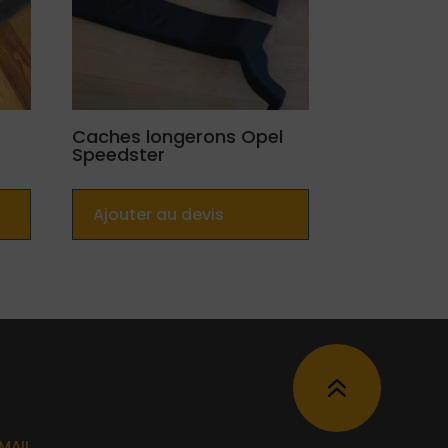
Caches longerons Opel
Speedster
Ajouter au devis
6
MAIL