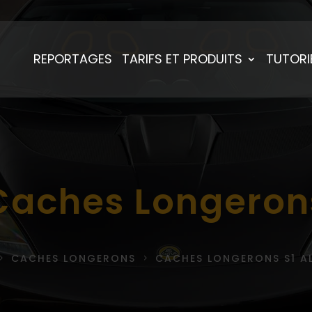
REPORTAGES
TARIFS ET PRODUITS
TUTORI
Caches Longeron
CACHES LONGERONS
CACHES LONGERONS S1 A