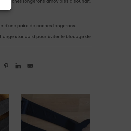
les caches longerons amovibles à souhait.
ion d’une paire de caches longerons.
échange standard pour éviter le blocage de