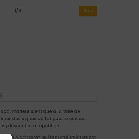
1/4
Suiv
0)
lpaga, matière identique à la toile de
nner des signes de fatigue. Le cuir est
es/descentes à répétition.
ion en Alcantara® qui reprend strictement