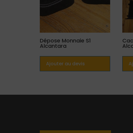
Dépose Monnaie S1
Cac
Alcantara
Alc
Ajouter au devis
A