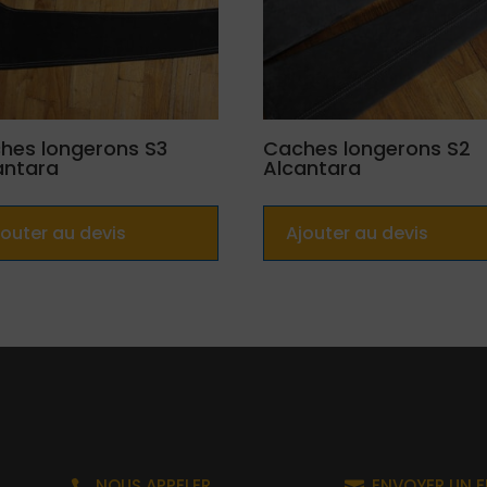
hes longerons S3
Caches longerons S2
antara
Alcantara
jouter au devis
Ajouter au devis
NOUS APPELER
ENVOYER UN E

