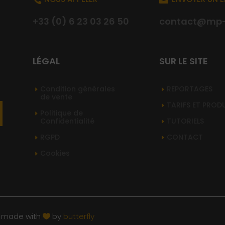
+33 (0) 6 23 03 26 50
contact@mp-s
LÉGAL
SUR LE SITE
Condition générales
REPORTAGES
de vente
TARIFS ET PROD
Politique de
Confidentialité
TUTORIELS
RGPD
CONTACT
Cookies
|
made with
by
butterfly