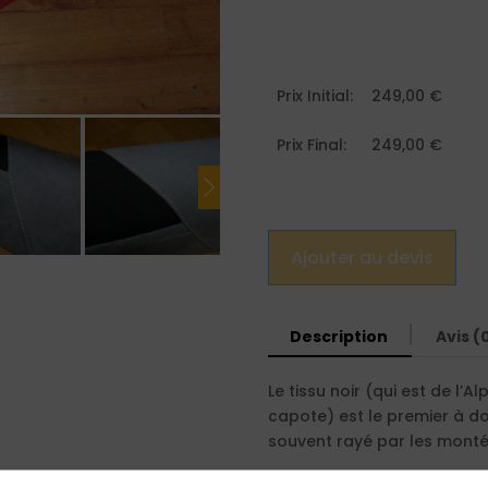
Prix Initial:
249,00
€
Prix Final:
249,00 €
Ajouter au devis
Description
Avis (
Le tissu noir (qui est de l’A
capote) est le premier à do
souvent rayé par les monté
Je vous propose une réfect