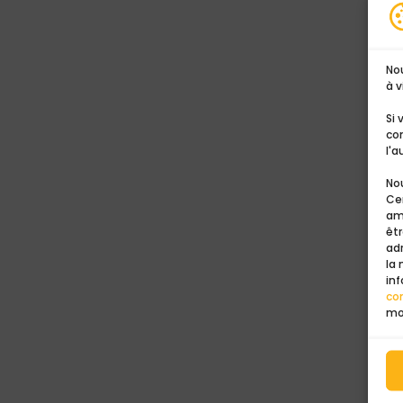
No
à v
Si
co
l'a
Nou
Cer
am
êtr
ad
la
inf
con
mo