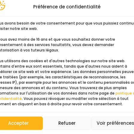
le dessin d’origine (positio
Préférence de confidentialité
élastique). La qualité des 
l’origine.
us avons besoin de votre consentement pour que vous puissiez continu
isiter notre site web.
Le procédé de fabrication (
 vous avez moins de 16 ans et que vous souhaitez donner votre
Des bandes de double face 
nsentement à des services facultatifs, vous devez demander
d’effectuer une repose conf
utorisation à vos tuteurs légaux.
Deux options vous sont pro
s utilisons des cookies et d'autres technologies sur notre site web.
tains d'entre eux sont essentiels, tandis que d'autres nous aident à
Remplacer l’Alpaga par d
éliorer ce site web et votre expérience. Les données personnelles peuv
e traitées (par exemple, les caractéristiques de reconnaissance, les
l’Alpaga, il est plus joli 
resses IP), par exemple pour les annonces et le contenu personnalisés o
 mesure des annonces et du contenu. Vous trouverez de plus amples
ormations sur l'utilisation de vos données dans notre page de
politique 
fidentialité
. Vous pouvez révoquer ou modifier votre sélection à tout
A la place du double face
ment en cliquant en bas à droite pour revoir votre consentement.
de retirer les caches lo
en profondeur ? Recherche
Accepter
Refuser
Voir préférence
Echange à neuf simplifié 