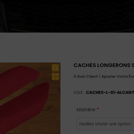
CACHES LONGERONS S
HOVER
HOVER
HOVER
HOVER
HOVER
HOVER
HOVER
HOVER
HOVER
|
0
Avis Client
Ajouter Votre Év
UGS :
CACHES-L-S1-ALCAN
Matière
*