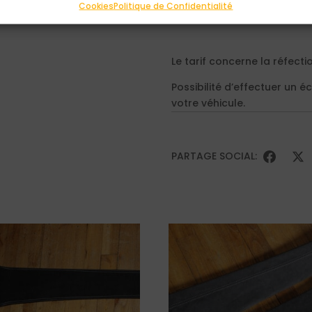
velcro permet de rendre 
Cookies
Politique de Confidentialité
Le tarif concerne la réfect
Possibilité d’effectuer un 
votre véhicule.
PARTAGE SOCIAL: