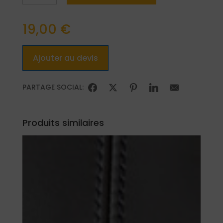
Cuir
carbone
19,00
€
Ajouter au devis
PARTAGE SOCIAL:
Produits similaires