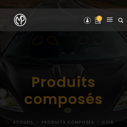
0
Produits
composés
ACCUEIL
PRODUITS COMPOSÉS
CUIR