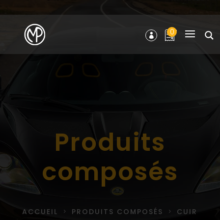
0
Produits
composés
ACCUEIL
PRODUITS COMPOSÉS
CUIR