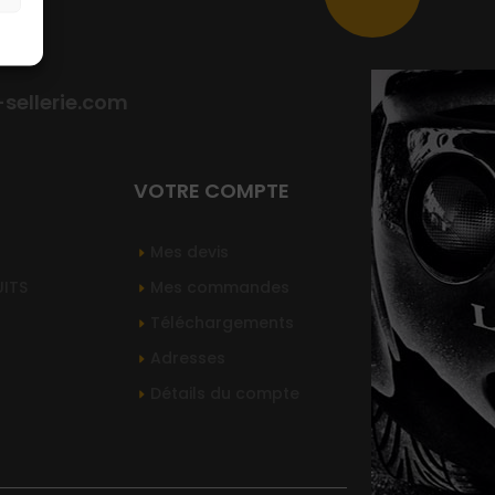
MAIL
ellerie.com
VOTRE COMPTE
Mes devis
UITS
Mes commandes
Téléchargements
Adresses
Détails du compte