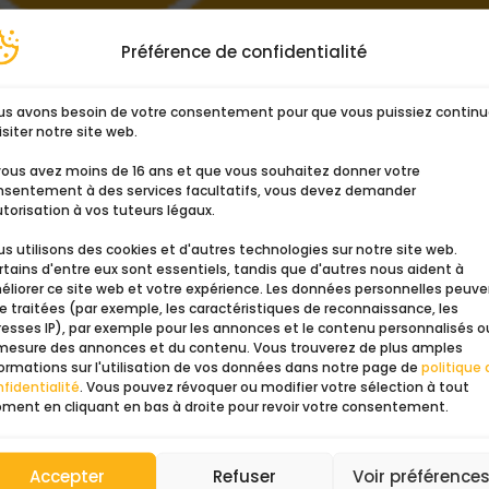
Préférence de confidentialité
us avons besoin de votre consentement pour que vous puissiez continu
isiter notre site web.
assembly tutorials
 vous avez moins de 16 ans et que vous souhaitez donner votre
nsentement à des services facultatifs, vous devez demander
utorisation à vos tuteurs légaux.
self is sometimes the only way to obtain complete satisfactio
s utilisons des cookies et d'autres technologies sur notre site web.
are fairly simple to perform, if you have the right tools and a
tains d'entre eux sont essentiels, tandis que d'autres nous aident à
low the...
éliorer ce site web et votre expérience. Les données personnelles peuv
e traitées (par exemple, les caractéristiques de reconnaissance, les
resses IP), par exemple pour les annonces et le contenu personnalisés o
 mesure des annonces et du contenu. Vous trouverez de plus amples
ormations sur l'utilisation de vos données dans notre page de
politique 
fidentialité
. Vous pouvez révoquer ou modifier votre sélection à tout
ment en cliquant en bas à droite pour revoir votre consentement.
Accepter
Refuser
Voir préférence