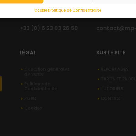
Cookies
Politique de Confidentialité
NOUS APPELER
ENVOYER UN E


+33 (0) 6 23 03 26 50
contact@mp-s
LÉGAL
SUR LE SITE
Condition générales
REPORTAGES
de vente
TARIFS ET PROD
Politique de
Confidentialité
TUTORIELS
RGPD
CONTACT
Cookies