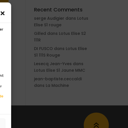
Recent Comments
serge Audigier
dans
Lotus
Elise S1 rouge
er
Gilled
dans
Lotus Elise S2
111R
DI FUSCO
dans
Lotus Elise
S1 111S Rouge
n.
Lesecq Jean-Yves
dans
Lotus Elise S1 Jaune MMC
ent
jean-baptiste.ceccaldi
dans
La Machine
u
de
6
s