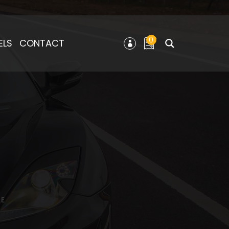
0
ELS
CONTACT
GE