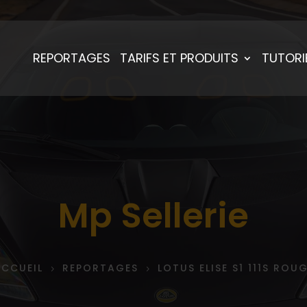
REPORTAGES
TARIFS ET PRODUITS
TUTORI
Mp Sellerie
CCUEIL
REPORTAGES
LOTUS ELISE S1 111S ROU
5
5