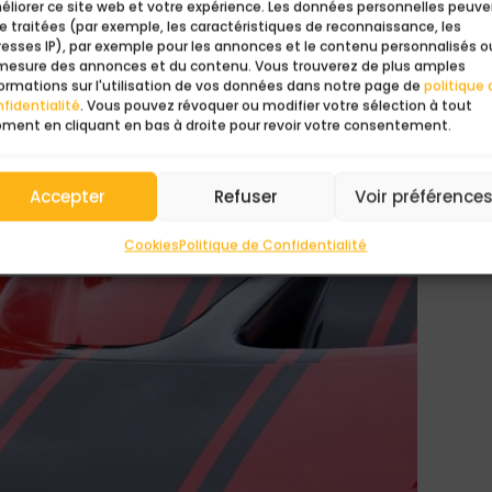
éliorer ce site web et votre expérience. Les données personnelles peuv
e traitées (par exemple, les caractéristiques de reconnaissance, les
resses IP), par exemple pour les annonces et le contenu personnalisés o
 mesure des annonces et du contenu. Vous trouverez de plus amples
ormations sur l'utilisation de vos données dans notre page de
politique 
fidentialité
. Vous pouvez révoquer ou modifier votre sélection à tout
ment en cliquant en bas à droite pour revoir votre consentement.
11 normales par des pneumatiques plus larges à l’arrière (
Accepter
Refuser
Voir préférence
les de phares, des longues portées et quelques autres déta
Cookies
Politique de Confidentialité