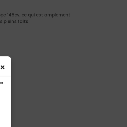
loppe 145cv, ce qui est amplement
 pleins faits.
er