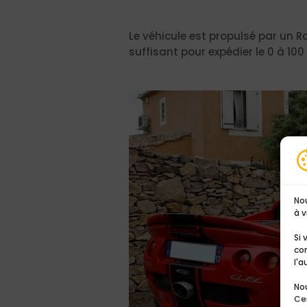
Le véhicule est propulsé par un R
suffisant pour expédier le 0 à 10
No
à v
Si
co
l'a
Nou
Cer