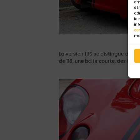
am
êtr
ad
la
inf
con
mo
La version 111S se distingue des 1
de 118, une boite courte, des bul