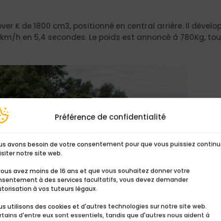
over K de 1800 cm3, positionné en central arrière. Il déve
0 km/h en 5,4 secondes. Le poids est annoncé à 780Kg, tous
Préférence de confidentialité
us avons besoin de votre consentement pour que vous puissiez continu
isiter notre site web.
 vous avez moins de 16 ans et que vous souhaitez donner votre
nsentement à des services facultatifs, vous devez demander
utorisation à vos tuteurs légaux.
s utilisons des cookies et d'autres technologies sur notre site web.
tains d'entre eux sont essentiels, tandis que d'autres nous aident à