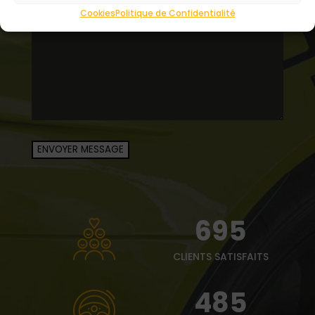
Cookies
Politique de Confidentialité
ENVOYER MESSAGE
695
CLIENTS SATISFAITS
485