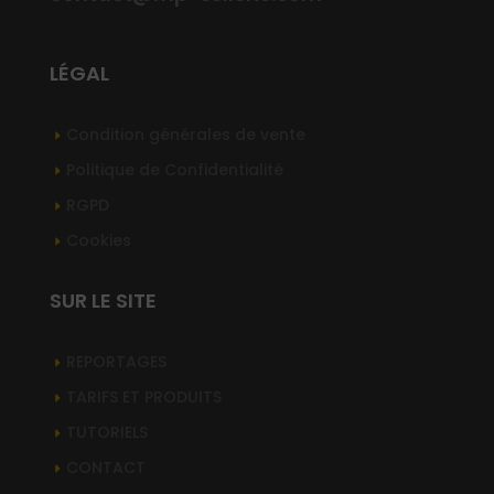
LÉGAL
Condition générales de vente
Politique de Confidentialité
RGPD
Cookies
SUR LE SITE
REPORTAGES
TARIFS ET PRODUITS
TUTORIELS
CONTACT