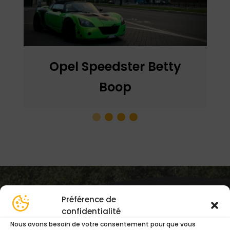
Opel Speedster Betty
Boop
Préférence de
NOUS CONTACTER ?
confidentialité
Envoyer
un Message.
Nous avons besoin de votre consentement pour que vous