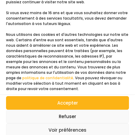
puissiez continuer à visiter notre site web.
Si vous avez moins de 16 ans et que vous souhaitez donner votre
Votre
consentement à des services facultatifs, vous devez demander
l'autorisation à vos tuteurs légaux.
Nom
&
Nous utilisons des cookies et d'autres technologies sur notre site
Prénom
(Nécessaire)
web. Certains d'entre eux sont essentiels, tandis que d'autres
Adresse
nous aident à améliorer ce site web et votre expérience. Les
mail
(Nécessaire)
données personnelles peuvent être traitées (par exemple, les
caractéristiques de reconnaissance, les adresses IP), par
exemple pour les annonces et le contenu personnalisés ou la
Numéro
mesure des annonces et du contenu. Vous trouverez de plus
de
amples informations sur l'utilisation de vos données dans notre
page de
politique de confidentialité
. Vous pouvez révoquer ou
téléphone
(Nécessaire)
modifier votre sélection à tout moment en cliquant en bas à
Cela
droite pour revoir votre consentement.
concerne
?
Accepter
File
(Nécessaire)
Refuser
Upload
Voir préférences
Message
(Nécessaire)