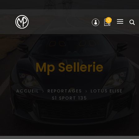
0
Mp Sellerie
ACCUEIL
REPORTAGES
LOTUS ELISE
5
5
S1 SPORT 135