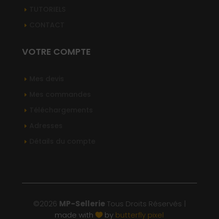
TUTORIELS
CONTACT
VOTRE COMPTE
Mes devis
Mes commandes
Téléchargements
Adresses
Détails du compte
©2026
MP-Sellerie
Tous Droits Réservés |
made with
by
butterfly pixel