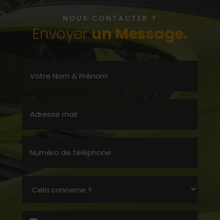
NOUS CONTACTER ?
Envoyer
un Message.
Votre
Nom
&
Prénom
(Nécessaire)
Adresse
mail
(Nécessaire)
Numéro
de
téléphone
(Nécessaire)
Cela
concerne
?
File
(Nécessaire)